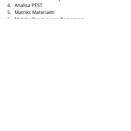
Analisa PEST
Matriks Materialiti
Matriks Pengurusan Pemegang 
Taruh
Tindakan
 - Sumber untuk anda 
membangunkan dan 
melaksanakan tindakan ESG. 
Berdasarkan rangka kerja 6 
langkah Panduan Tindakan 
Kelestarian PKS.
Hebahan
 - Sumber, alatan dan 
amalan terbaik untuk 