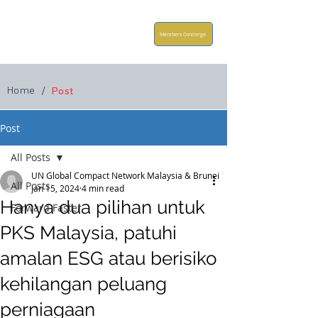
Members Concierge
Home
/
Post
Post
All Posts
UN Global Compact Network Malaysia & Brunei
All Posts
Jan 15, 2024
4 min read
Hanya dua pilihan untuk
Forward Faster
PKS Malaysia, patuhi
amalan ESG atau berisiko
kehilangan peluang
perniagaan